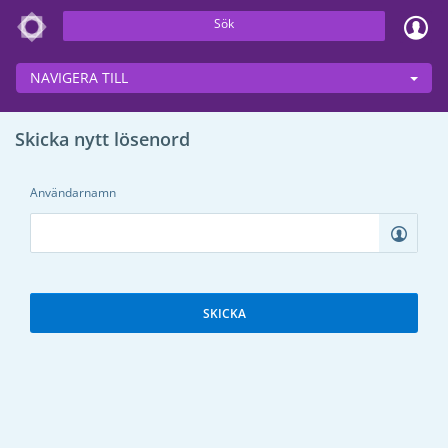
Sök
NAVIGERA TILL
Skicka nytt lösenord
Användarnamn
SKICKA